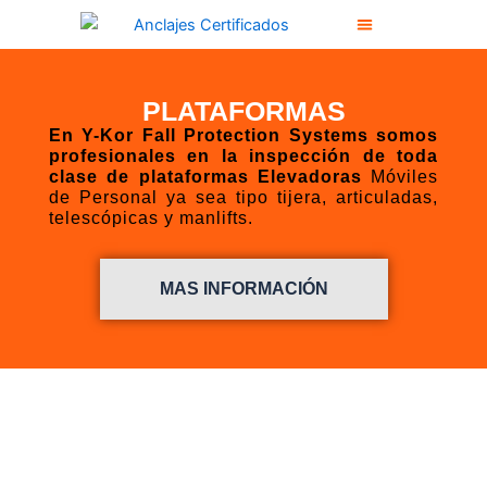
Ir
al
Instalación Punto De Anclaje Certificado
Soluciones Industriales
Inspecciones (Res. 4272 2021)
Instrumentos De Medición
contenido
PLATAFORMAS
En Y-Kor Fall Protection Systems somos
profesionales en la inspección de toda
clase de plataformas Elevadoras
Móviles
de Personal ya sea tipo tijera, articuladas,
telescópicas y manlifts.
MAS INFORMACIÓN