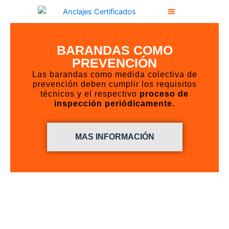
Ir
al
Instalación Punto De Anclaje Certificado
Soluciones Industriales
Inspecciones (Res. 4272 2021)
Instrumentos De Medición
contenido
BARANDAS COMO
PREVENCIÓN
Las barandas como medida colectiva de
prevención deben cumplir los requisitos
técnicos y el respectivo
proceso de
inspección periódicamente.
MAS INFORMACIÓN